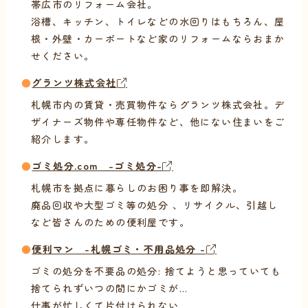
帯広市のリフォーム会社。
浴槽、キッチン、トイレなどの水回りはもちろん、屋
根・外壁・カーポートなど家のリフォームならおまか
せください。
●
グランツ株式会社
札幌市内の賃貸・売買物件ならグランツ株式会社。デ
ザイナーズ物件や専任物件など、他にない住まいをご
紹介します。
●
ゴミ処分.com -ゴミ処分-
札幌市を拠点に暮らしのお困り事を即解決。
廃品回収や大型ゴミ等の処分 、リサイクル、引越し
など皆さんのための便利屋です。
●
便利マン -札幌ゴミ・不用品処分 -
ゴミの処分を不要品の処分: 捨てようと思っていても
捨てられずいつの間にかゴミが…
仕事が忙しくて片付けられない…