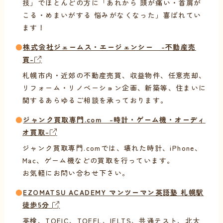
技」でほとんどの方に「あれから 頭が痛い・首肩が
こる・めまいがする 悩みがなくなった」喜ばれてい
ます！
●
株式会社ジェームス・エージェンシー -不動産売
買-
札幌市内・近郊の不動産売買、収益物件、任意売却、
リフォーム・リノベーション企画、新築等、住まいに
関するあらゆるご相談を承っております。
●
ジャンク買取専門.com -時計・ゲーム機・オーディ
オ買取-
ジャンク買取専門.comでは、壊れた時計、iPhone、
Mac、ゲーム機などの買取を行っています。
お気軽にお問い合わせ下さい。
●
EZOMATSU ACADEMY マンツーマン英語塾 札幌駅
徒歩5分
英検、TOEIC、TOEFL、IELTS、共通テスト、北大