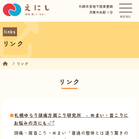
札幌市営地下鉄東豊線
月寒中央駅１分
MENU
links
リンク
リンク
リンク
●
札幌ゆらり頭痛方肩こり研究所 - めまい・首こりに
お悩みの方にも-
頭痛・肩首こり・めまい「普通の整体とは違う驚きの