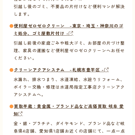
引越し後のゴミ、不要品の片付けなど便利マンが解決
します。
●
便利屋ゼロゼロクリーン -東京・埼玉・神奈川のゴ
ミ処分、ゴミ屋敷片付け -
引越し前後の家庭ごみや粗大ゴミ、お部屋の片づけ整
理、家具の運搬など便利屋ゼロゼロクリーンへお任せ
ください。
●
クリーンアクアシステム -札幌市豊平区 -
水漏れ、排水つまり、水道凍結、水廻りリフォーム、
ボイラー交換・修理は水道局指定工事店クリーンアク
アシステムへ。
●
買取半蔵：貴金属・ブランド品など高価買取 岐阜 愛
知
金・銀・プラチナ、ダイヤモンド、ブランド品など岐
阜県4店舗、愛知県1店舗お近くの店舗にて、一点一点